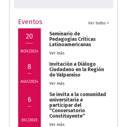
Experiencias en Ex Comi
Barón
20/10/2023
Eventos
Ver todos +
Seminario de
20
Pedagogías Críticas
Latinoamericanas
NOV/2024
Ver más
Invitación a Diálogo
8
Ciudadano en la Región
de Valparaíso
AGO/2024
Ver más
Se invita a la comunidad
6
universitaria a
participar del
“Conversatorio
Constituyente”
DIC/2023
Ver más