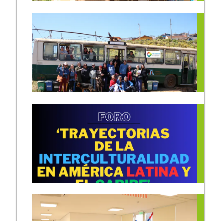
Pablo Ortiz en la Escuela de
Sur Global”
Formación Popular
21/11/2023
18/11/2023
Salud intercultural: Escuela
de Formación Popular visitó
dispositivo de Salud Andina
en el Hospital de Limache
11/11/2023
El Módulo 3 de la Escuela de
Formación Popular se
despidió con sesión de
Retroalimentación en Sede
Vecinal de La Explanada
9/11/2023