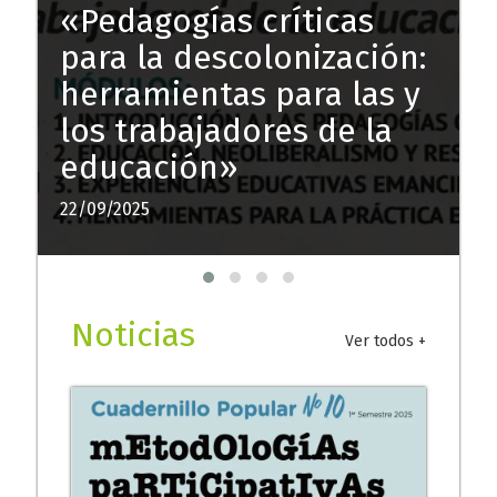
:
E
Seminario de
Pedagogías Críticas
Latinoamericanas
15/11/2024
1
Noticias
Ver todos +