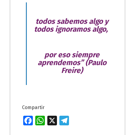
todos sabemos algo y
todos ignoramos algo,
por eso siempre
aprendemos”
(Paulo
Freire)
Compartir
Fa
W
X
T
ce
h
el