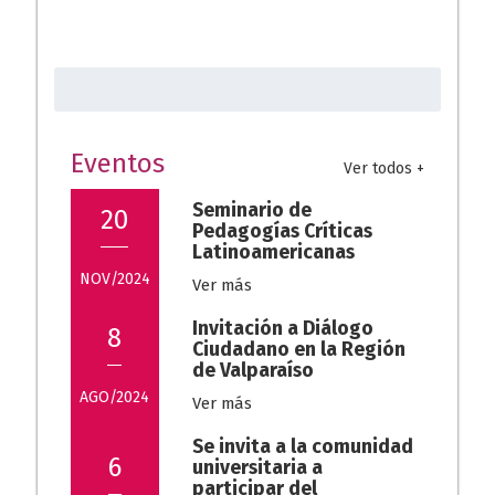
b
at
e
o
s
gr
Buscar:
o
A
a
k
p
m
p
Eventos
Ver todos +
Seminario de
20
Pedagogías Críticas
Latinoamericanas
NOV/2024
Ver más
Invitación a Diálogo
8
Ciudadano en la Región
de Valparaíso
AGO/2024
Ver más
Se invita a la comunidad
6
universitaria a
participar del