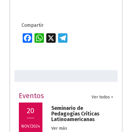
Compartir
Fa
W
X
T
ce
h
el
b
at
e
o
s
gr
Buscar:
o
A
a
k
p
m
p
Eventos
Ver todos +
Seminario de
20
Pedagogías Críticas
Latinoamericanas
NOV/2024
Ver más