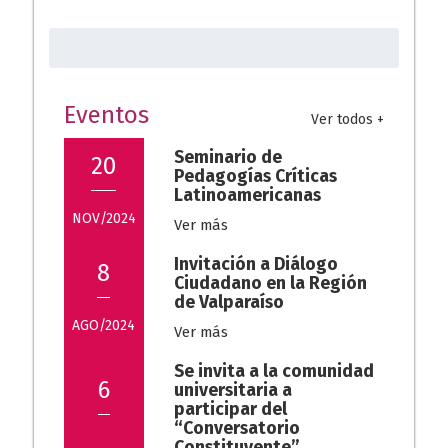
o
s
gr
Buscar:
o
A
a
k
p
m
p
Eventos
Ver todos +
Seminario de
20
Pedagogías Críticas
Latinoamericanas
NOV/2024
Ver más
Invitación a Diálogo
8
Ciudadano en la Región
de Valparaíso
AGO/2024
Ver más
Se invita a la comunidad
6
universitaria a
participar del
“Conversatorio
Constituyente”