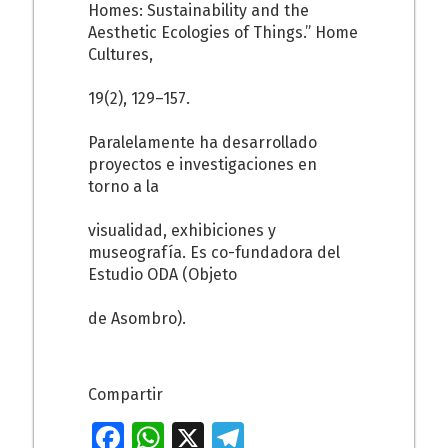
Homes: Sustainability and the
Aesthetic Ecologies of Things.” Home
Cultures,
19(2), 129–157.
Paralelamente ha desarrollado
proyectos e investigaciones en
torno a la
visualidad, exhibiciones y
museografía. Es co-fundadora del
Estudio ODA (Objeto
de Asombro).
Compartir
Fa
W
X
T