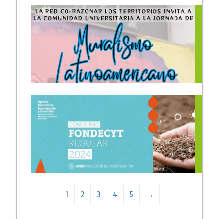
Co-razonar los Territorios
acompañó a comunidad
Diaguita Campillay
Guacalagasta en ceremonia
de desagravio por parte del
Hospital Carlos Van Buren
15/04/2024
1
2
3
4
5
→
Adjudicación FONDECYT
Regular 2024