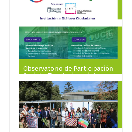
18/08/2024
Observatorio de Participación
Social y Territorio se integra
al Consejo Nacional de
Desarrollo Territorial (CNDT)
25/07/2024
Invitación a Diálogo
Ciudadano en la Región de
Valparaíso
2/08/2024