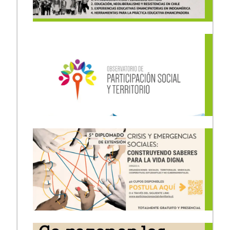
Nuevo Diplomado de
Extensión 2025: «Pedagogías
críticas para la
descolonización:
herramientas para las y los
trabajadores de la
educación»
22/09/2025
Seminario de Pedagogías
Críticas Latinoamericanas
15/11/2024