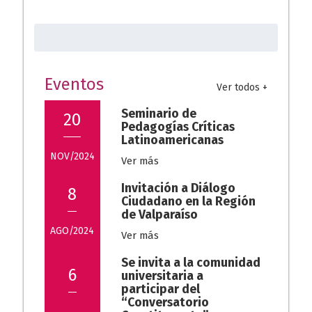
implicancias para Playa
Ancha y sus vecinos
Buscar:
Jornadas: «Reflexiones
7/08/2023
actuales sobre la Universidad
Latinoamericana desde la
Eventos
Extensión crítica»
Ver todos +
13/07/2020
Seminario de
20
Pedagogías Críticas
Latinoamericanas
NOV/2024
Ver más
Invitación a Diálogo
8
Ciudadano en la Región
de Valparaíso
AGO/2024
Ver más
Se invita a la comunidad
6
universitaria a
participar del
“Conversatorio