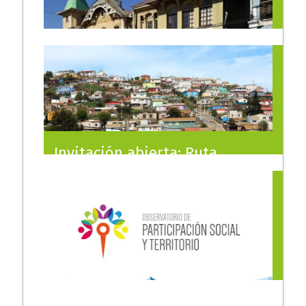
Invitación abierta: Ruta
Patrimonial por Playa Ancha
13/07/2023
Conversatorio: Procesos de
turistificación y
gentrificación en Valparaíso: