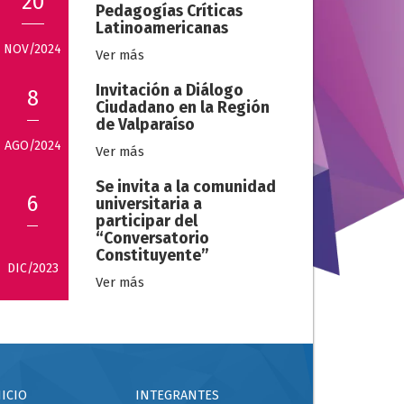
20
Pedagogías Críticas
Latinoamericanas
NOV/2024
Ver más
Invitación a Diálogo
8
Ciudadano en la Región
de Valparaíso
AGO/2024
Ver más
Se invita a la comunidad
6
universitaria a
participar del
“Conversatorio
Constituyente”
DIC/2023
Ver más
NICIO
INTEGRANTES