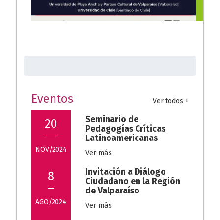
Foro Memoria y Derechos
Humanos de CLACSO: A
Buscar:
cincuenta años del Golpe de
Estado
Eventos
29/08/2023
Ver todos +
Seminario de
20
Pedagogías Críticas
Latinoamericanas
NOV/2024
Ver más
Invitación a Diálogo
8
Ciudadano en la Región
de Valparaíso
AGO/2024
Ver más