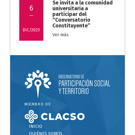
Se invita a la comunidad
6
universitaria a
participar del
“Conversatorio
Constituyente”
DIC/2023
Ver más
MIEMBRO DE
INICIO
QUIÉNES SOMOS