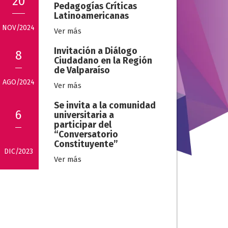
20
Pedagogías Críticas
Latinoamericanas
NOV/2024
Ver más
Invitación a Diálogo
8
Ciudadano en la Región
de Valparaíso
AGO/2024
Ver más
Se invita a la comunidad
6
universitaria a
participar del
“Conversatorio
Constituyente”
DIC/2023
Ver más