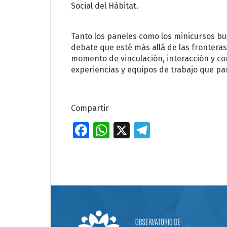
Social del Hábitat.
Tanto los paneles como los minicursos bu
debate que esté más allá de las fronteras
momento de vinculación, interacción y con
experiencias y equipos de trabajo que par
Compartir
Fa
W
X
T
ce
h
el
b
at
e
o
s
gr
o
A
a
k
p
m