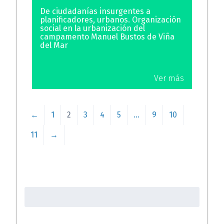
De ciudadanías insurgentes a
planificadores, urbanos. Organización
social en la urbanización del
campamento Manuel Bustos de Viña
del Mar
Ver más
←
1
2
3
4
5
…
9
10
11
→
Buscar: