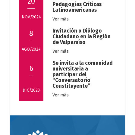
20
Pedagogías Críticas
Latinoamericanas
NOV/2024
Ver más
Invitación a Diálogo
8
Ciudadano en la Región
de Valparaíso
AGO/2024
Ver más
Se invita a la comunidad
6
universitaria a
participar del
“Conversatorio
Constituyente”
DIC/2023
Ver más