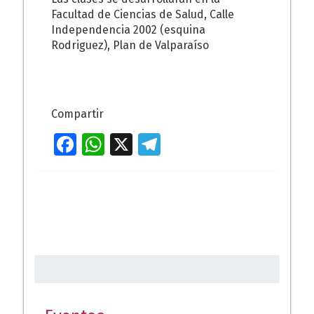
Facultad de Ciencias de Salud, Calle
Independencia 2002 (esquina
Rodriguez), Plan de Valparaíso
Compartir
Fa
W
X
T
ce
h
el
b
at
e
o
s
gr
o
A
a
k
p
m
Buscar:
p