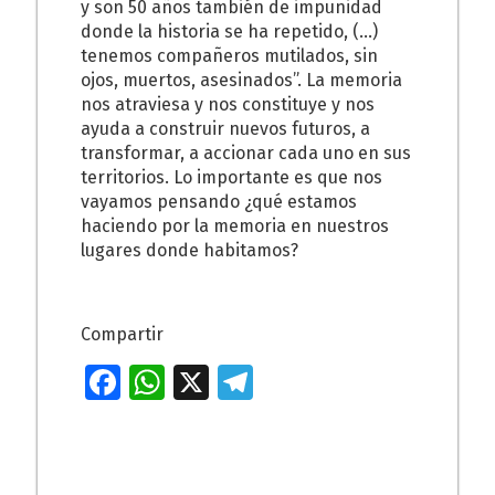
y son 50 años también de impunidad
donde la historia se ha repetido, (…)
tenemos compañeros mutilados, sin
ojos, muertos, asesinados”. La memoria
nos atraviesa y nos constituye y nos
ayuda a construir nuevos futuros, a
transformar, a accionar cada uno en sus
territorios. Lo importante es que nos
vayamos pensando ¿qué estamos
haciendo por la memoria en nuestros
lugares donde habitamos?
Compartir
Fa
W
X
T
ce
h
el
b
at
e
o
s
gr