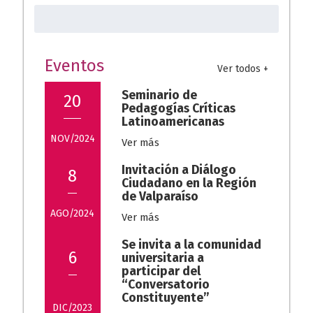
Buscar:
o
A
a
k
p
m
p
Eventos
Ver todos +
Seminario de
20
Pedagogías Críticas
Latinoamericanas
NOV/2024
Ver más
Invitación a Diálogo
8
Ciudadano en la Región
de Valparaíso
AGO/2024
Ver más
Se invita a la comunidad
6
universitaria a
participar del
“Conversatorio
Constituyente”
DIC/2023