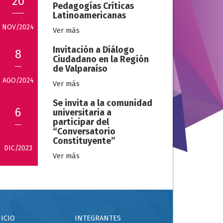
20
Pedagogías Críticas
Latinoamericanas
NOV/2024
Ver más
Invitación a Diálogo
8
Ciudadano en la Región
de Valparaíso
AGO/2024
Ver más
Se invita a la comunidad
6
universitaria a
participar del
“Conversatorio
Constituyente”
DIC/2023
Ver más
NICIO
INTEGRANTES