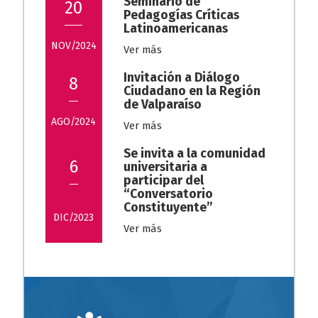
Seminario de
20
Pedagogías Críticas
Latinoamericanas
NOV/2024
Ver más
Invitación a Diálogo
8
Ciudadano en la Región
de Valparaíso
AGO/2024
Ver más
Se invita a la comunidad
6
universitaria a
participar del
“Conversatorio
Constituyente”
DIC/2023
Ver más