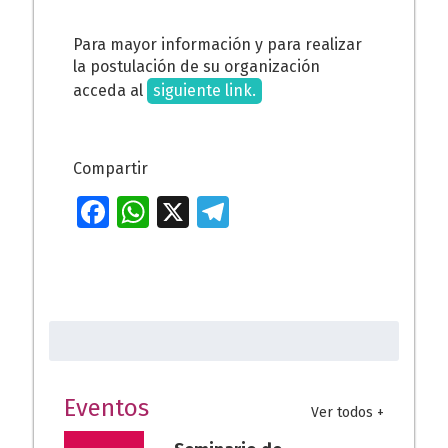
Para mayor información y para realizar
la postulación de su organización
acceda al
siguiente link.
Compartir
Fa
W
X
T
ce
h
el
b
at
e
o
s
gr
Buscar:
o
A
a
k
p
m
p
Eventos
Ver todos +