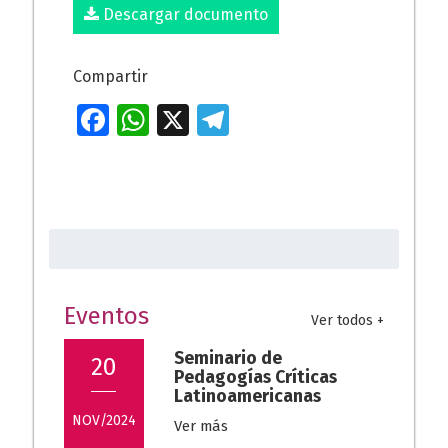
Descargar documento
Compartir
Fa
W
X
T
ce
h
el
b
at
e
o
s
gr
Buscar:
o
A
a
k
p
m
p
Eventos
Ver todos +
Seminario de
20
Pedagogías Críticas
Latinoamericanas
NOV/2024
Ver más