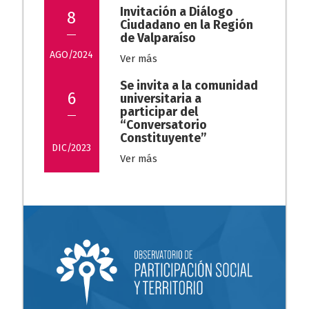
Invitación a Diálogo
8
Ciudadano en la Región
de Valparaíso
AGO/2024
Ver más
Se invita a la comunidad
6
universitaria a
participar del
“Conversatorio
Constituyente”
DIC/2023
Ver más