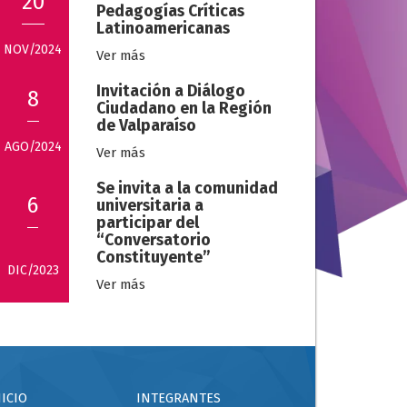
20
Pedagogías Críticas
Latinoamericanas
NOV/2024
Ver más
Invitación a Diálogo
8
Ciudadano en la Región
de Valparaíso
AGO/2024
Ver más
Se invita a la comunidad
6
universitaria a
participar del
“Conversatorio
Constituyente”
DIC/2023
Ver más
NICIO
INTEGRANTES