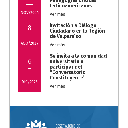
Pedagogías Críticas
Latinoamericanas
NOV/2024
Ver más
Invitación a Diálogo
8
Ciudadano en la Región
de Valparaíso
AGO/2024
Ver más
Se invita a la comunidad
6
universitaria a
participar del
“Conversatorio
Constituyente”
DIC/2023
Ver más