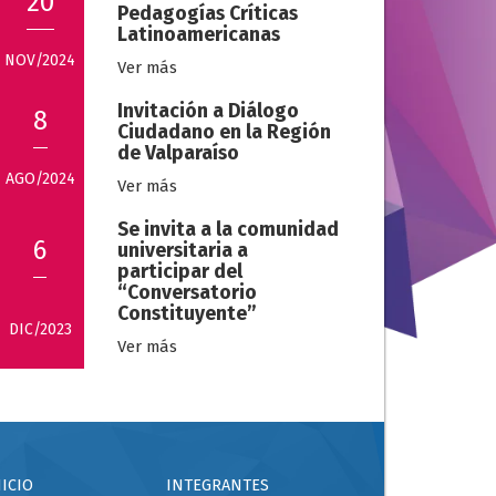
20
Pedagogías Críticas
Latinoamericanas
NOV/2024
Ver más
Invitación a Diálogo
8
Ciudadano en la Región
de Valparaíso
AGO/2024
Ver más
Se invita a la comunidad
6
universitaria a
participar del
“Conversatorio
Constituyente”
DIC/2023
Ver más
NICIO
INTEGRANTES