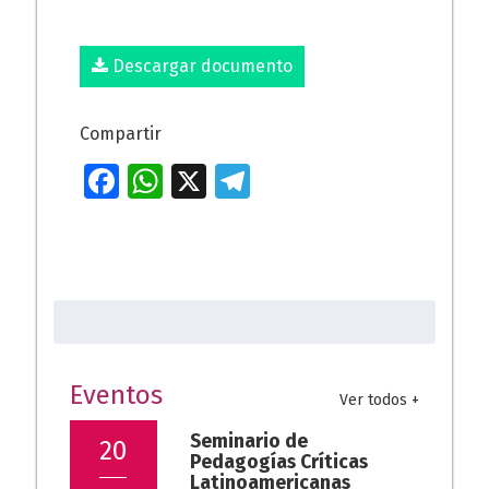
Descargar documento
Compartir
Fa
W
X
T
ce
h
el
b
at
e
o
s
gr
Buscar:
o
A
a
k
p
m
p
Eventos
Ver todos +
Seminario de
20
Pedagogías Críticas
Latinoamericanas