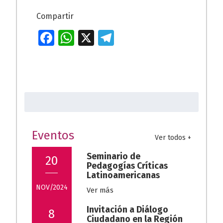
Compartir
Fa
W
X
T
ce
h
el
b
at
e
o
s
gr
Buscar:
o
A
a
k
p
m
p
Eventos
Ver todos +
Seminario de
20
Pedagogías Críticas
Latinoamericanas
NOV/2024
Ver más
Invitación a Diálogo
8
Ciudadano en la Región