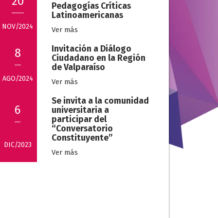
20
Pedagogías Críticas
Latinoamericanas
NOV/2024
Ver más
Invitación a Diálogo
8
Ciudadano en la Región
de Valparaíso
AGO/2024
Ver más
Se invita a la comunidad
6
universitaria a
participar del
“Conversatorio
Constituyente”
DIC/2023
Ver más