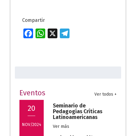
Compartir
Fa
W
X
T
ce
h
el
b
at
e
o
s
gr
Buscar:
o
A
a
k
p
m
p
Eventos
Ver todos +
Seminario de
20
Pedagogías Críticas
Latinoamericanas
NOV/2024
Ver más