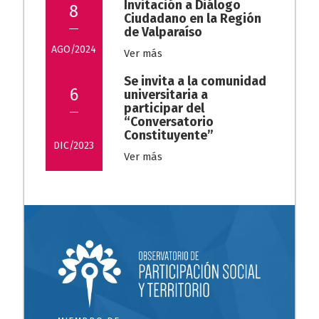
Invitación a Diálogo
8
Ciudadano en la Región
de Valparaíso
AGO/2024
Ver más
Se invita a la comunidad
6
universitaria a
participar del
“Conversatorio
Constituyente”
DIC/2023
Ver más