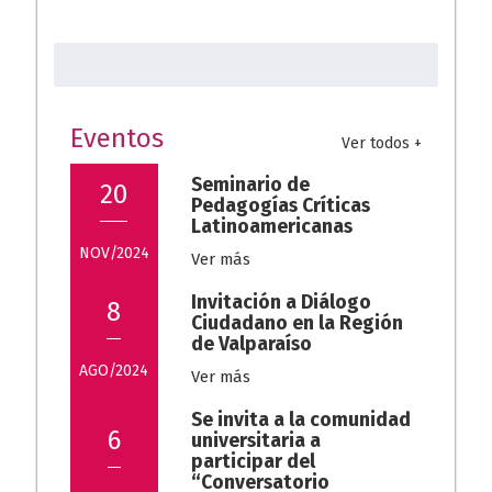
o
s
gr
Buscar:
o
A
a
k
p
m
p
Eventos
Ver todos +
Seminario de
20
Pedagogías Críticas
Latinoamericanas
NOV/2024
Ver más
Invitación a Diálogo
8
Ciudadano en la Región
de Valparaíso
AGO/2024
Ver más
Se invita a la comunidad
6
universitaria a
participar del
“Conversatorio