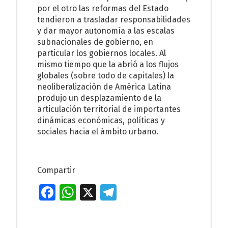
por el otro las reformas del Estado
tendieron a trasladar responsabilidades
y dar mayor autonomía a las escalas
subnacionales de gobierno, en
particular los gobiernos locales. Al
mismo tiempo que la abrió a los flujos
globales (sobre todo de capitales) la
neoliberalización de América Latina
produjo un desplazamiento de la
articulación territorial de importantes
dinámicas económicas, políticas y
sociales hacia el ámbito urbano.
Compartir
Fa
W
X
T
ce
h
el
b
at
e