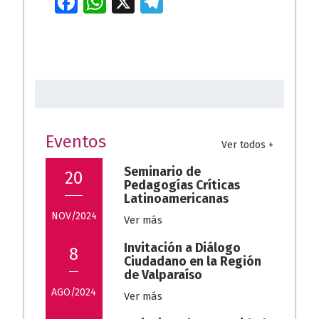
Fa
W
X
T
ce
h
el
b
at
e
o
s
gr
Buscar:
o
A
a
k
p
m
p
Eventos
Ver todos +
Seminario de
20
Pedagogías Críticas
Latinoamericanas
NOV/2024
Ver más
Invitación a Diálogo
8
Ciudadano en la Región
de Valparaíso
AGO/2024
Ver más