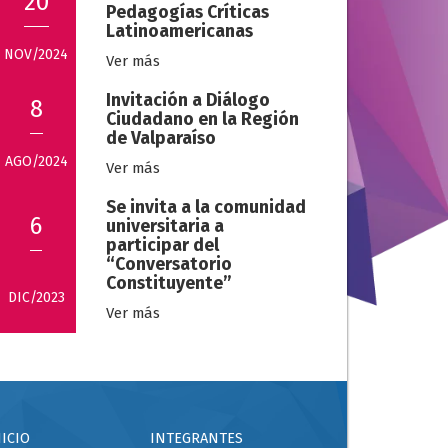
20
Pedagogías Críticas
Latinoamericanas
NOV/2024
Ver más
Invitación a Diálogo
8
Ciudadano en la Región
de Valparaíso
AGO/2024
Ver más
Se invita a la comunidad
6
universitaria a
participar del
“Conversatorio
Constituyente”
DIC/2023
Ver más
NICIO
INTEGRANTES