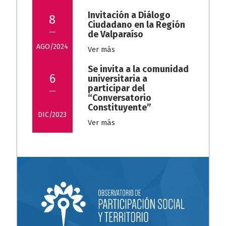
Invitación a Diálogo
8
Ciudadano en la Región
de Valparaíso
AGO/2024
Ver más
Se invita a la comunidad
6
universitaria a
participar del
“Conversatorio
Constituyente”
DIC/2023
Ver más