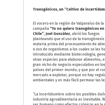
Transgénicos, un “Cultivo de incertidu
El vocero en la región de Valparaíso de la
campaña
“Yo no quiero transgénicos en
Chile”
,
Joel González
, abrió los fuegos
planteando que el uso de la transgénesi
materia prima del procesamiento de ali
o uso de organismos a los cuales se les h
introducido mediante biotecnología, gen
otras especies para elaborar alimentos, e
gran nicho de negocio especulativo en lo
países del primer mundo, y que por el co
mercado a explotar, porque no hay regula
ambientales y es más fácil permear las le
“La incertidumbre sobre los posibles daño
industria agroalimentaria es inevitable. 
ser humano como efectos crónicos en la 