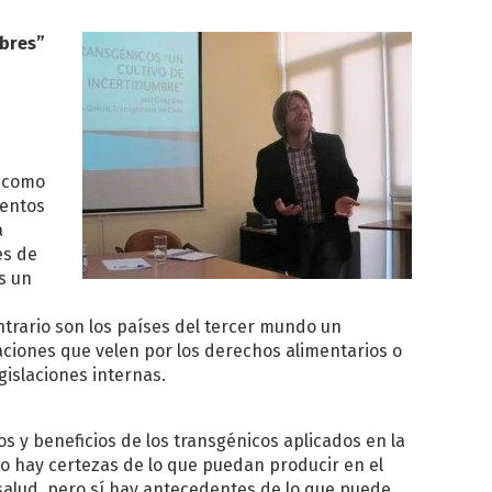
mbres”
s como
mentos
a
es de
s un
s
ntrario son los países del tercer mundo un
ciones que velen por los derechos alimentarios o
gislaciones internas.
s y beneficios de los transgénicos aplicados en la
No hay certezas de lo que puedan producir en el
salud, pero sí hay antecedentes de lo que puede