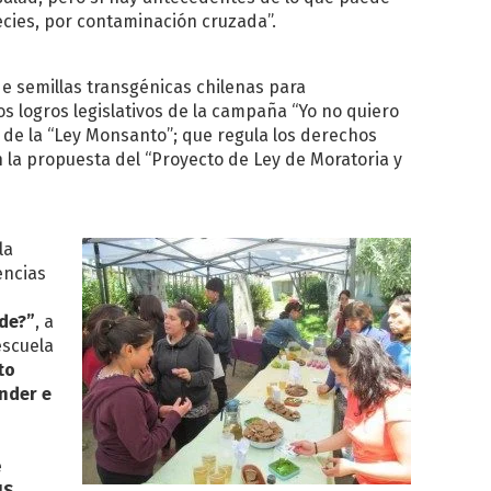
ecies, por contaminación cruzada”.
e semillas transgénicas chilenas para
s logros legislativos de la campaña “Yo no quiero
ro de la “Ley Monsanto”; que regula los derechos
 la propuesta del “Proyecto de Ley de Moratoria y
la
encias
nde?”
, a
escuela
to
nder e
e
IS