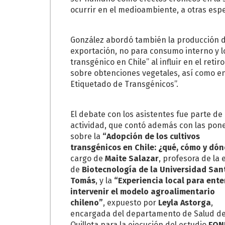
ocurrir en el medioambiente, a otras esp
González abordó también la producción d
exportación, no para consumo interno y lo
transgénico en Chile” al influir en el reti
sobre obtenciones vegetales, así como en
Etiquetado de Transgénicos”.
El debate con los asistentes fue parte de 
actividad, que contó además con las pon
sobre la
“Adopción de los cultivos
transgénicos en Chile: ¿qué, cómo y dó
cargo de
Maite Salazar
, profesora de la 
de
Biotecnología de la Universidad San
Tomás
, y la
“Experiencia local para ente
intervenir el modelo agroalimentario
chileno”
, expuesto por
Leyla Astorga
,
encargada del departamento de Salud d
Quillota para la ejecución del estudio
FON