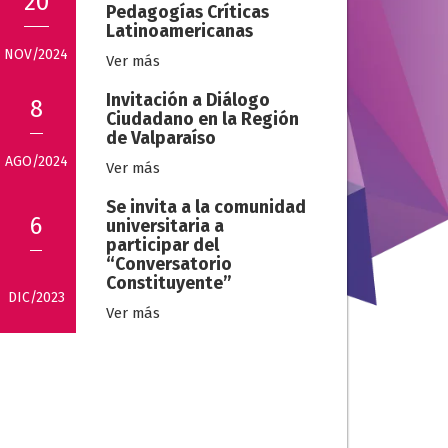
20
Pedagogías Críticas
Latinoamericanas
NOV/2024
Ver más
Invitación a Diálogo
8
Ciudadano en la Región
de Valparaíso
AGO/2024
Ver más
Se invita a la comunidad
6
universitaria a
participar del
“Conversatorio
Constituyente”
DIC/2023
Ver más