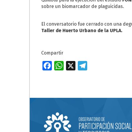
sobre un biomarcador de plaguicidas.
El conversatorio fue cerrado con una deg
Taller de Huerto Urbano de la UPLA.
Compartir
Fa
W
X
T
ce
h
el
b
at
e
o
s
gr
o
A
a
k
p
m
p