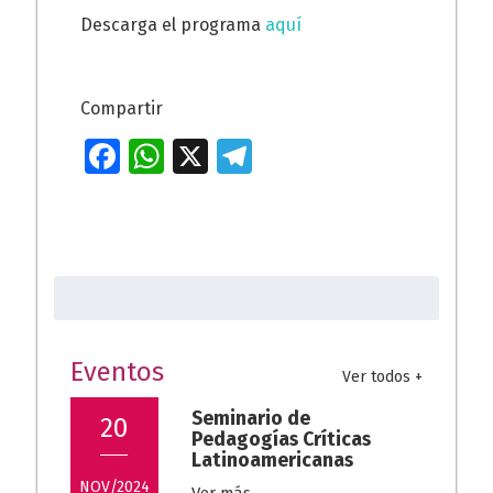
Descarga el programa
aquí
Compartir
Fa
W
X
T
ce
h
el
b
at
e
o
s
gr
Buscar:
o
A
a
k
p
m
p
Eventos
Ver todos +
Seminario de
20
Pedagogías Críticas
Latinoamericanas
NOV/2024